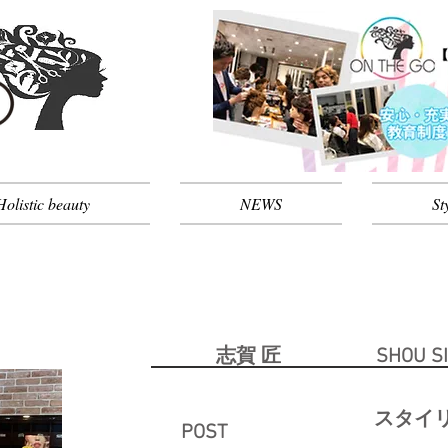
Holistic beauty
NEWS
St
​志賀 匠 SHOU SI
スタイ
POST