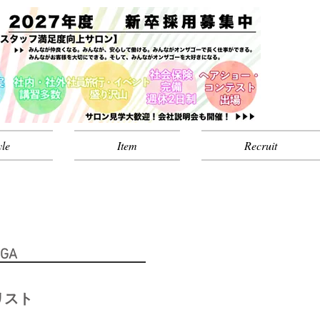
yle
Item
Recruit
GA
リスト