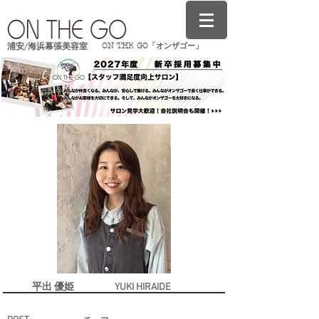
ON THE GO「オンザゴー」
浦安/海浜幕張美容室
​平出 優姫 YUKI HIRAIDE