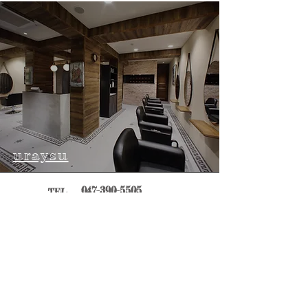
uraysu
​047-390-5505
TEL