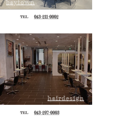
​baytown
043-211-0002
TEL
​hairdesign
​043-297-0003
TEL