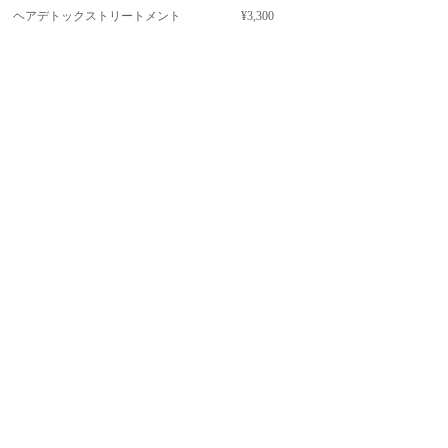
ヘアデトックストリートメント
¥3,300
ヘアトリートメント
¥3,300
ヘッドスパトリートメント
¥3,300〜
サブリミックトリートメント
​¥4,950〜
​トリートメントフルコース
¥5,500〜
OTHER
セット
¥5,500
メイク
¥4,400～
着付
¥11,000
ホリスティックケア
​\1,650
​水素ケア
\1,650