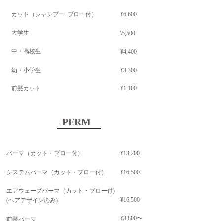
カット​（シャンプー･ブロー付）
¥6,6
00
大学生
\
5,500
中・高校生
¥4,400
幼・小学生
¥3,300
前髪カット
¥1,100
PERM
パーマ（カット・ブロー付）
¥13,2
00
システムパーマ（カット・ブロー付）
¥16,500
エアウェーブパーマ（カット・ブロー付)
¥16,500
(ヘアデザインのみ)
¥8,800〜
前髪パーマ