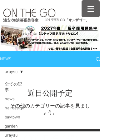
ON THE GO「オンザゴー」
浦安/海浜幕張美容室
NEWS
uraysu
全ての記
事
近日公開予定
news
その他のカテゴリーの記事を見まし
hairdesign
ょう。
baytown
garden
uraysu