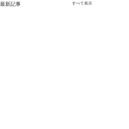
すべて表示
最新記事
お知らせとご案
いつもオンザゴー
きましてありがと
コメント
す。 4月から働き