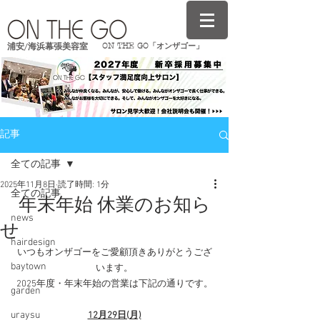
ON THE GO「オンザゴー」
浦安/海浜幕張美容室
記事
全ての記事
2025年11月8日
読了時間: 1分
全ての記事
年末年始 休業のお知ら
news
せ
hairdesign
いつもオンザゴーをご愛顧頂きありがとうござ
baytown
います。
2025年度・年末年始の営業は下記の通りです。
garden
uraysu
12月29日(月)